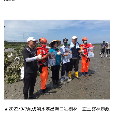
▲2023/9/7疏伐濁水溪出海口紅樹林，左三雲林縣政