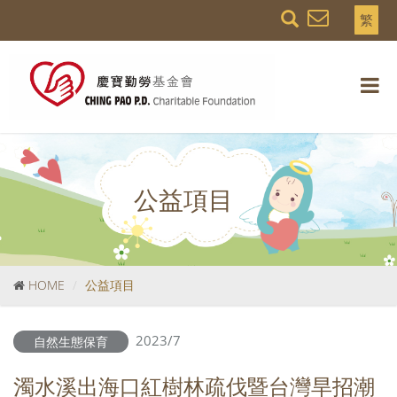
繁
公益項目
HOME
公益項目
2023/7
自然生態保育
濁水溪出海口紅樹林疏伐暨台灣旱招潮