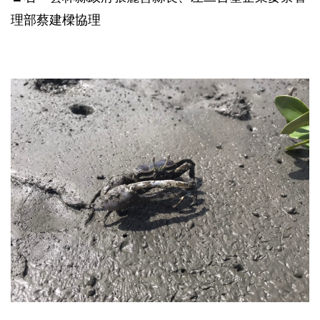
理部蔡建樑協理