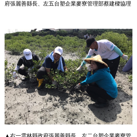
府張麗善縣長、左五台塑企業麥寮管理部蔡建樑協理
▲右一雲林縣政府張麗善縣長、左二台塑企業麥寮管