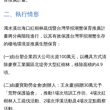
二、執行情形
濁水溪出海口紅樹林疏
伐
暨台灣旱招潮蟹保育推廣計
畫將分兩階段進行，以其有效保護台灣旱招潮蟹生存
的棲地環境並推廣生態保育：
(一)由台塑企業四大公司出資100萬元，以機具方式清
除麥寮工業園區北堤旁大型紅樹林，移除面積約4.9
頃。
(二)由慶寶勤勞金會
(創辦人：王永慶)
捐贈30萬元予
「荒野保護協會」，推動1場次培訓工作坊、4場次紅
樹林人工疏
伐
活動、2場次淨溪活動及4場次定點觀察
活動。