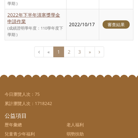
學期 )
2022年下半年清寒獎學金
申請作業
2022/10/17
審查結果
(成績證明學年度：110學年度下
學期 )
«
1
2
3
»
今日瀏覽人次：
75
累計瀏覽人次：
1718242
公益項目
歷年彙總
老人福利
兒童青少年福利
弱勢扶助