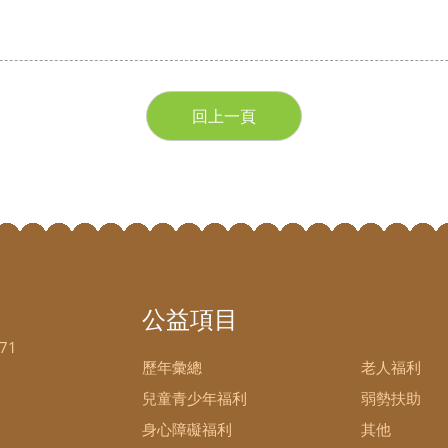
回上一頁
公益項目
71
歷年彙總
老人福利
兒童青少年福利
弱勢扶助
身心障礙福利
其他