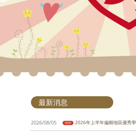
最新消息
2026/08/05
2026年上半年偏鄉地區優秀
NEW