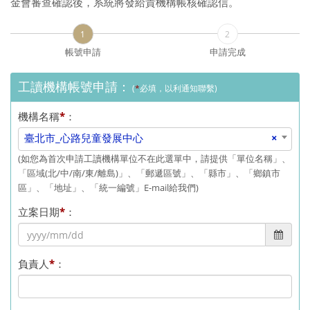
金會審查確認後，系統將發給貴機構帳核確認信。
1
2
帳號申請
申請完成
工讀機構帳號申請：
(
*
必填，以利通知聯繫)
機構名稱
*
：
臺北市_心路兒童發展中心
×
(如您為首次申請工讀機構單位不在此選單中，請提供「單位名稱」、
「區域(北/中/南/東/離島)」、「郵遞區號」、「縣市」、「鄉鎮市
區」、「地址」、「統一編號」E-mail給我們)
立案日期
*
：
負責人
*
：