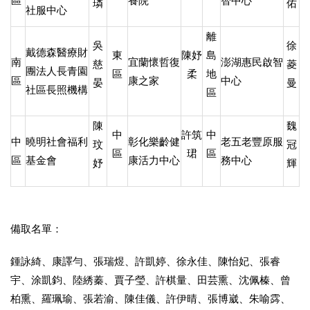
區
養院
智中心
璘
佑
社服中心
離
吳
徐
戴德森醫療財
東
陳妤
島
南
宜蘭懷哲復
澎湖惠民啟智
慈
菱
團法人長青園
區
柔
地
區
康之家
中心
晏
曼
社區長照機構
區
陳
魏
中
許筑
中
中
曉明社會福利
彰化樂齡健
老五老豐原服
玟
冠
區
珺
區
區
基金會
康活力中心
務中心
妤
輝
備取名單：
鍾詠綺、康譯勻、張瑞煜、許凱婷、徐永佳、陳怡妃、張睿
宇、涂凱鈞、陸綉蓁、賈子瑩、許棋量、田芸熏、沈佩榛、曾
柏熏、羅珮瑜、張若渝、陳佳儀、許伊晴、張博崴、朱喻霠、