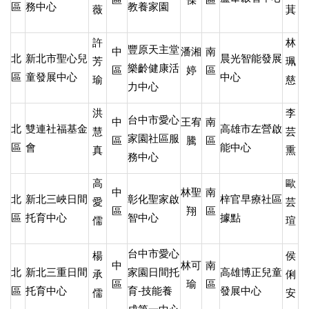
區
務中心
教養家園
薇
萁
許
林
豐原天主堂
中
潘湘
南
北
新北市聖心兒
晨光智能發展
芳
珮
樂齡健康活
區
婷
區
區
童發展中心
中心
瑜
慈
力中心
洪
李
台中市愛心
中
王宥
南
北
雙連社福基金
高雄市左營啟
慧
芸
家園社區服
區
騰
區
區
會
能中心
真
熏
務中心
高
歐
中
林聖
南
北
新北三峽日間
彰化聖家啟
梓官早療社區
愛
芸
區
翔
區
區
托育中心
智中心
據點
儒
瑄
台中市愛心
楊
侯
中
林可
南
北
新北三重日間
家園日間托
高雄博正兒童
承
俐
區
瑜
區
區
托育中心
育-技能養
發展中心
儒
安