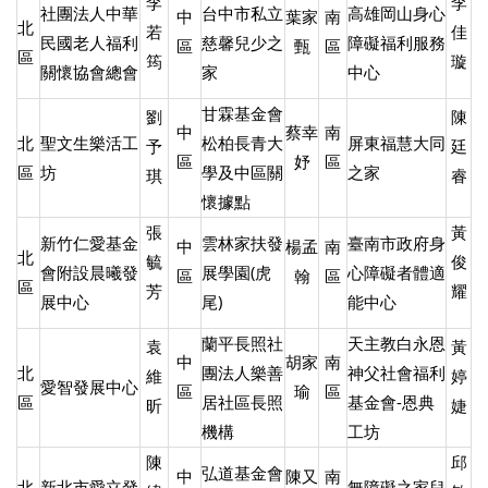
李
李
社團法人中華
台中市私立
高雄岡山身心
中
葉家
南
北
若
佳
民國老人福利
慈馨兒少之
障礙福利服務
區
甄
區
區
筠
璇
關懷協會總會
家
中心
甘霖基金會
劉
陳
中
蔡幸
南
北
聖文生樂活工
松柏長青大
屏東福慧大同
予
廷
區
妤
區
區
坊
學及中區關
之家
琪
睿
懷據點
張
黃
新竹仁愛基金
雲林家扶發
臺南市政府身
中
楊孟
南
北
毓
俊
會附設晨曦發
展學園(虎
心障礙者體適
區
翰
區
區
芳
耀
展中心
尾)
能中心
蘭平長照社
天主教白永恩
袁
黃
中
胡家
南
北
團法人樂善
神父社會福利
維
婷
愛智發展中心
區
瑜
區
區
居社區長照
基金會-恩典
昕
婕
機構
工坊
陳
邱
弘道基金會
中
陳又
南
北
新北市愛立發
無障礙之家兒