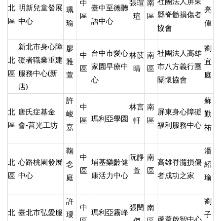
社團法人屏東
中
張瑄
南
北
明新兒童發展
臺中至德聽
珮
亮
縣脊髓損傷者
區
瑄
區
區
中心
語中心
瑜
偉
協會
新北市身心障
廖
劉
台中市愛心
社團法人高雄
中
林苡
南
北
礙者職業重建
雅
宜
家園早療中
市八方義行團
區
晴
區
區
服務中心(新
萱
庭
心
關懷協會
店)
許
蘇
中
林言
南
北
唐氏症基金
屏東身心障礙
峻
勤
瑪利亞學園
區
軒
區
區
會-莒光工坊
福利服務中心
嘉
祐
鞠
潘
中
阮靜
南
北
心路桃園發展
埔基樂齡健
高雄脊髓損傷
念
紹
區
萱
區
區
中心
康活力中心
者成功之家
庭
瑜
許
劉
中
張閔
南
北
臺北市弘愛服
瑪利亞霧峰
璦
子
蘆葦啟智中心
區
傑
區