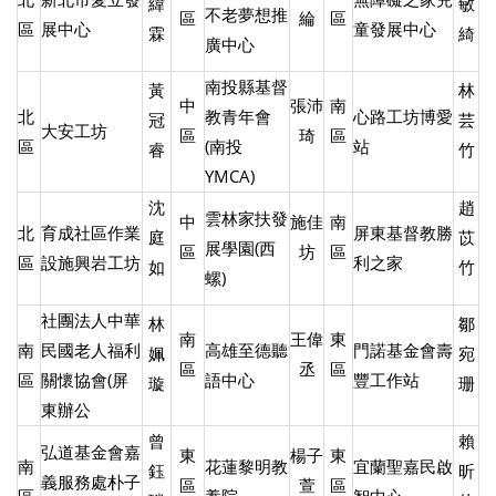
緯
敏
不老夢想推
區
綸
區
區
展中心
童發展中心
霖
綺
廣中心
南投縣基督
黃
林
中
張沛
南
北
教青年會
心路工坊博愛
冠
芸
大安工坊
區
琦
區
區
(南投
站
睿
竹
YMCA)
沈
趙
雲林家扶發
中
施佳
南
北
育成社區作業
屏東基督教勝
庭
苡
展學園(西
區
坊
區
區
設施興岩工坊
利之家
如
竹
螺)
社團法人中華
林
鄒
南
王偉
東
南
民國老人福利
高雄至德聽
門諾基金會壽
姵
宛
區
丞
區
區
關懷協會(屏
語中心
豐工作站
璇
珊
東辦公
曾
賴
弘道基金會嘉
東
楊子
東
南
花蓮黎明教
宜蘭聖嘉民啟
鈺
昕
義服務處朴子
區
萱
區