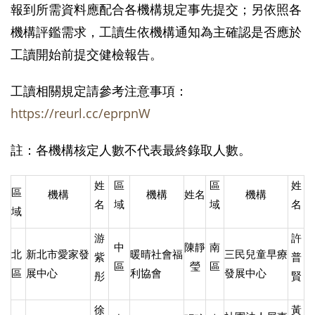
報到所需資料應配合各機構規定事先提交；另依照各
機構評鑑需求，工讀生依機構通知為主確認是否應於
工讀開始前提交健檢報告。
工讀相關規定請參考注意事項：
https://reurl.cc/eprpnW
註：各機構核定人數不代表最終錄取人數。
姓
區
區
姓
區
機構
機構
姓名
機構
名
域
域
名
域
游
許
中
陳靜
南
北
新北市愛家發
暖晴社會福
三民兒童早療
紫
普
區
瑩
區
區
展中心
利協會
發展中心
彤
賢
徐
黃