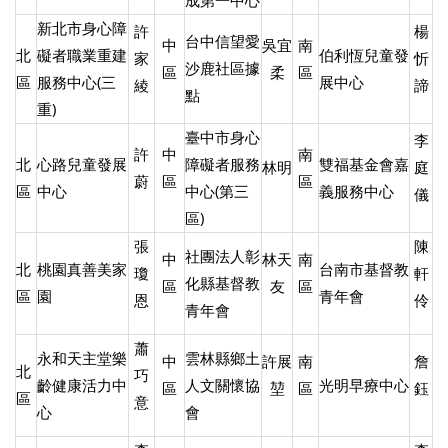
成第一中心
新北市身心障
許
楊
台中信望愛
中
吳宜
南
北
礙者職業重建
伯利恆兒童發
家
忻
沙鹿社區據
區
柔
區
區
服務中心(三
展中心
綾
諦
點
重)
臺中市身心
李
許
中
南
北
心路兒童發展
障礙者服務
雙福基金會嘉
林明
庭
蔚
區
區
區
中心
中心(第三
義服務中心
儀
區)
張
陳
社團法人彰
中
林天
南
北
桃園真善美家
台南市基督教
瓊
軒
化縣基督教
區
友
區
區
園
青年會
恩
伶
青年會
蕭
永和天主堂樂
雲林縣鄉土
中
許展
南
詹
北
巧
齡健康活力中
人文關懷協
光明早療中心
區
堃
區
鈺
區
意
心
會