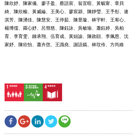
陳欣妤、陳家儀、廖子盈、蔡語宸、翁宜暄、黃毓甯、章貝
綺、陳欣榆、黃威綸、王美心、廖宸潁、陳靜瑩、王予彤、連
淇芳、陳湧佳、陳慧安、王停茹、陳昱璇、林宇軒、王宥心、
楊博儒、羅心妤、呂彗慈、陳鈺詠、吳敏瑜、蕭鈺婷、吳柏
育、李育雯、鍾承翔、伍育成、黃姮諭、陳政頲、李佩恩、沈
家妤、陳欣怡、蕭卉㤵、王識堯、謝語嫣、林玟伶、方尚維