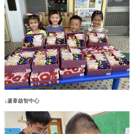
↓蘆葦啟智中心