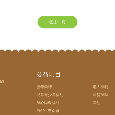
回上一頁
公益項目
63
歷年彙總
老人福利
兒童青少年福利
弱勢扶助
身心障礙福利
其他
自然生態保育