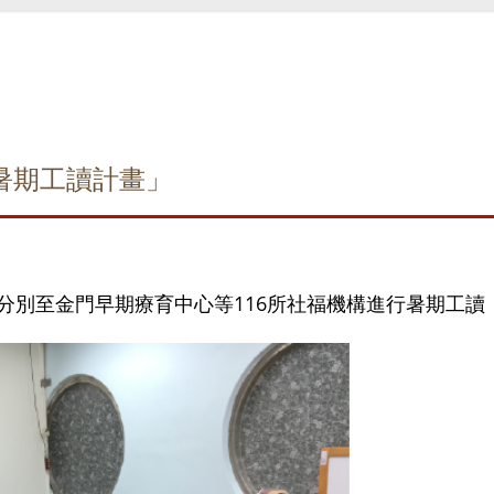
)暑期工讀計畫」
8月分別至金門早期療育中心等116所社福機構進行暑期工