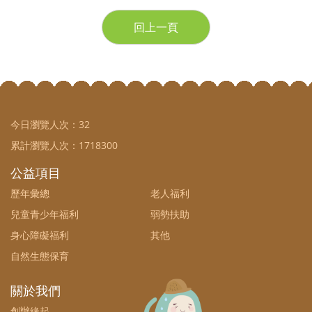
回上一頁
今日瀏覽人次：
32
累計瀏覽人次：
1718300
公益項目
歷年彙總
老人福利
兒童青少年福利
弱勢扶助
身心障礙福利
其他
自然生態保育
關於我們
創辦緣起