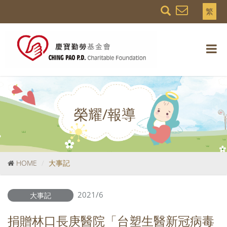
繁
榮耀/報導
HOME
大事記
2021/6
大事記
捐贈林口長庚醫院「台塑生醫新冠病毒