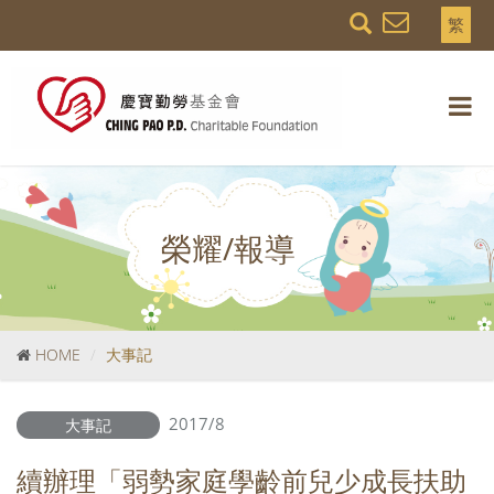
繁
榮耀/報導
HOME
大事記
2017/8
大事記
續辦理「弱勢家庭學齡前兒少成長扶助