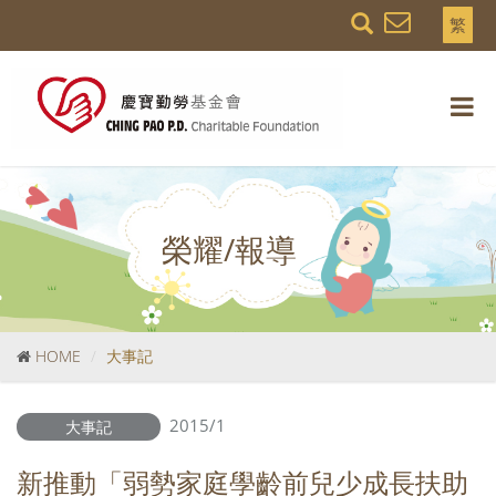
繁
榮耀/報導
HOME
大事記
2015/1
大事記
新推動「弱勢家庭學齡前兒少成長扶助