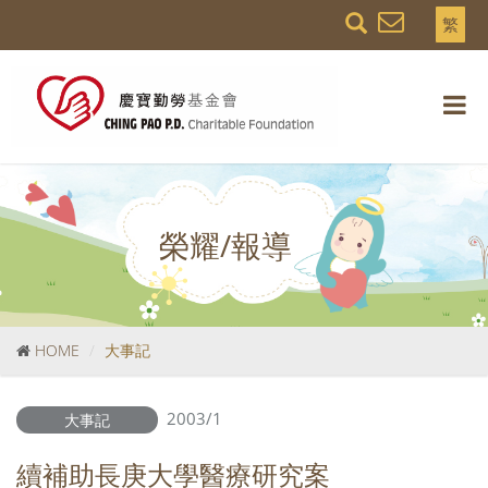
繁
榮耀/報導
HOME
大事記
2003/1
大事記
續補助長庚大學醫療研究案